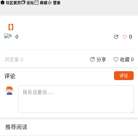
社区首页
论坛
商城
登录
【】
0
0
浏览量 0
分享
收藏 0
评论
评论
推荐阅读