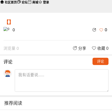
社区首页
论坛
商城
登录
【】
0
0
浏览量 0
分享
收藏 0
评论
评论
推荐阅读