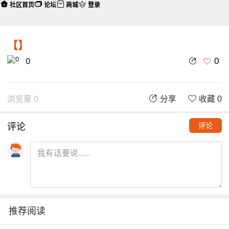
社区首页
论坛
商城
登录
【】
0
0
浏览量 0
分享
收藏 0
评论
评论
推荐阅读