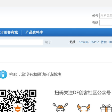
帐号
密码
DF创客商城
产品资料库
热搜:
Arduino
ESP32
教程
DF
帖子
搜
索
抱歉，您没有权限访问该版块