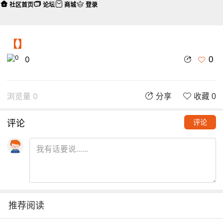
社区首页
论坛
商城
登录
【】
0
0
浏览量 0
分享
收藏 0
评论
评论
推荐阅读