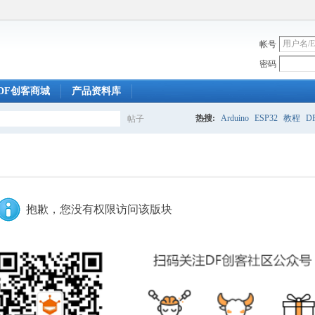
帐号
密码
DF创客商城
产品资料库
热搜:
Arduino
ESP32
教程
DF
帖子
搜
索
抱歉，您没有权限访问该版块