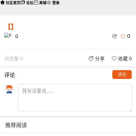
社区首页
论坛
商城
登录
【】
0
0
浏览量 0
分享
收藏 0
评论
评论
推荐阅读