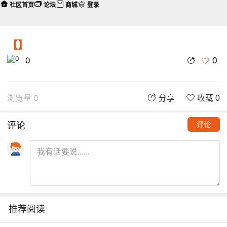
社区首页
论坛
商城
登录
【】
0
0
浏览量 0
分享
收藏 0
评论
评论
推荐阅读