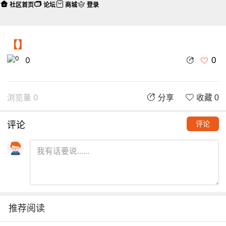
社区首页
论坛
商城
登录
【】
0
0
浏览量 0
分享
收藏 0
评论
评论
推荐阅读