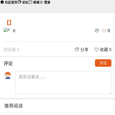
社区首页
论坛
商城
登录
【】
0
0
浏览量 0
分享
收藏 0
评论
评论
推荐阅读