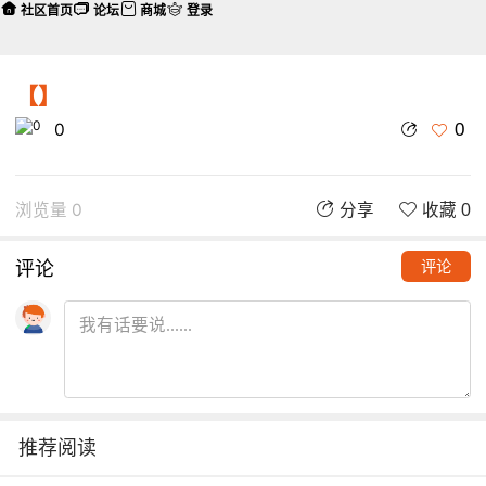
社区首页
论坛
商城
登录
【】
0
0
浏览量 0
分享
收藏 0
评论
评论
推荐阅读