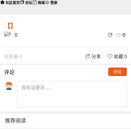
社区首页
论坛
商城
登录
【】
0
0
浏览量 0
分享
收藏 0
评论
评论
推荐阅读