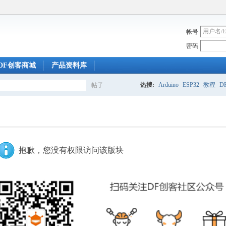
帐号
密码
DF创客商城
产品资料库
热搜:
Arduino
ESP32
教程
DF
帖子
搜
索
抱歉，您没有权限访问该版块