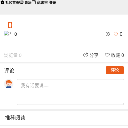
社区首页
论坛
商城
登录
【】
0
0
浏览量 0
分享
收藏 0
评论
评论
推荐阅读