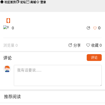
社区首页
论坛
商城
登录
【】
0
0
浏览量 0
分享
收藏 0
评论
评论
推荐阅读