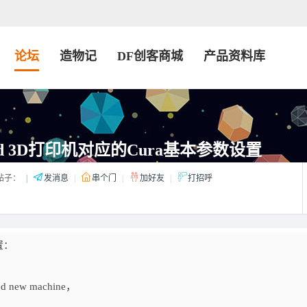
论坛
造物记
DF创客商城
产品资料库
ord 3D打印机对应的Cura基本参数设置
帖子：
|
发消息
|
串个门
|
加好友
|
打招呼
置：
d new machine，