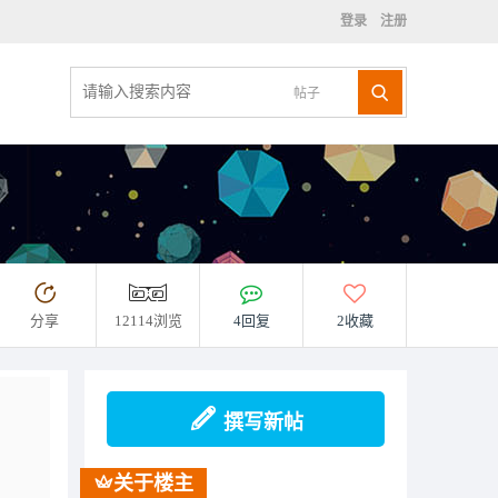
登录
注册
帖子
分享
12114浏览
4回复
2收藏
撰写新帖
关于楼主