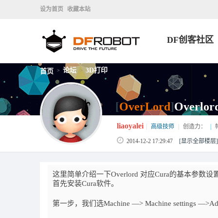
设为首页
收藏本站
DF创客社区
论坛
3D打印
首页
>
>
[
OverLord
]
Overl
liaoyalei
|
高级技师
|
创造力：
|
2014-12-2 17:29:47
[显示全部楼层]
这里简单介绍一下Overlord 对应Cura的基本参数设
首先安装Cura软件。
第一步，我们选Machine —> Machine settings —>Ad