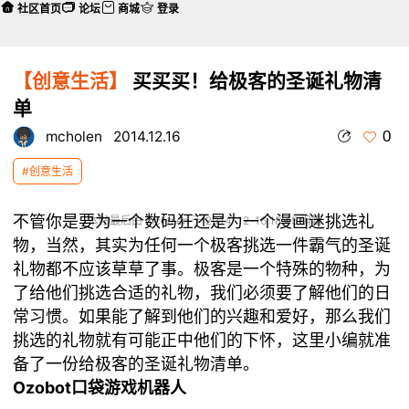
社区首页
论坛
商城
登录
【创意生活】
买买买！给极客的圣诞礼物清
单
0
mcholen
2014.12.16
#创意生活
不管你是要为一个数码狂还是为一个漫画迷挑选礼
本帖最后由 mcholen 于 2014-12-16 18:45 编辑
物，当然，其实为任何一个极客挑选一件霸气的圣诞
礼物都不应该草草了事。极客是一个特殊的物种，为
了给他们挑选合适的礼物，我们必须要了解他们的日
常习惯。如果能了解到他们的兴趣和爱好，那么我们
挑选的礼物就有可能正中他们的下怀，这里小编就准
备了一份给极客的圣诞礼物清单。
Ozobot口袋游戏机器人