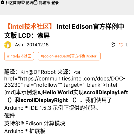
社区首页
论坛
商城
登录
【intel技术社区】
Intel Edison官方样例中
文版 LCD：滚屏
1
Ash
2014.12.18
#intel技术社区
#[color=#ed6a00]官方样例[/color]
翻译：Kin
@DFRobot
来源：<a
href="https://communities.intel.com/docs/DOC-
23230" rel="nofollow"" target="_blank">Intel
[md]本示例滚动
Hello World
实现
scrollDisplayLeft
（）
和
scrollDisplayRight （）
。我们使用了
Arduino * IDE 1.5.3 示例下提供的代码。
硬件
英特尔® Edison 计算模块
Arduino * 扩展板