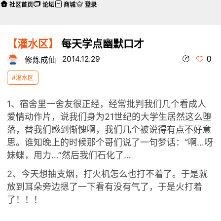
社区首页
论坛
商城
登录
【灌水区】
每天学点幽默口才
0
2014.12.29
修炼成仙
#灌水区
1、宿舍里一舍友很正经，经常批判我们几个看成人
爱情动作片，说我们身为21世纪的大学生居然这么堕
落，替我们感到惭愧啊，我们几个被说得有点不好意
思。谁知晚上的时候那个哥们说了一句梦话：“啊…呀
妹蝶，用力…”然后我们石化了…
2、今天想抽支烟，打火机怎么也打不着了。于是就
放到耳朵旁边摁了一下看有没有气了，于是火打着
了！！！
grv
xm
km
ijny
jpj