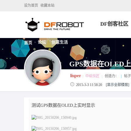
设为首页
收藏本站
DF创客社区
论坛
创意生活
首页
>
>
GPS数据在OLED
lisper
|
中级技匠
|
创造力：
|
帖子
2015-3-3 11:58:20
[显示全部楼层]
测试GPS数据在OLED上实时显示