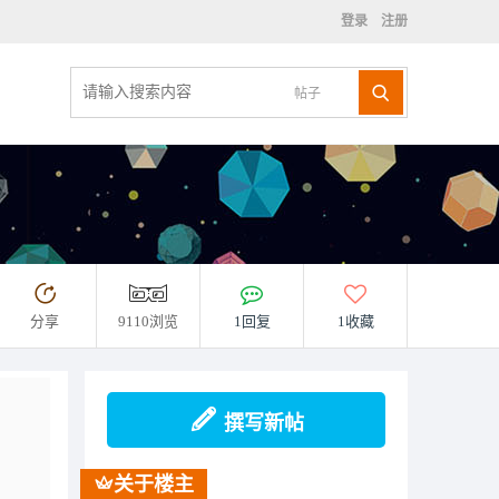
登录
注册
帖子
分享
9110浏览
1回复
1收藏
撰写新帖
关于楼主