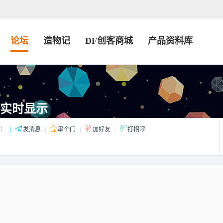
论坛
造物记
DF创客商城
产品资料库
上实时显示
：
|
发消息
|
串个门
|
加好友
|
打招呼