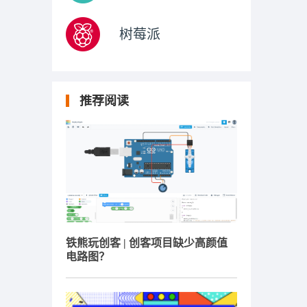
树莓派
推荐阅读
铁熊玩创客 | 创客项目缺少高颜值
电路图？