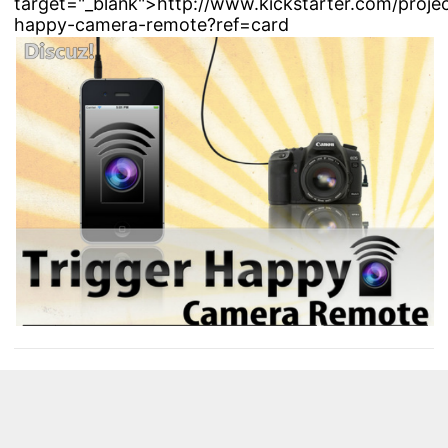
target="_blank">http://www.kickstarter.com/projec
happy-camera-remote?ref=card
浏览量 8813
分享
收藏 0
评论
评论