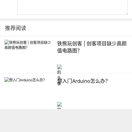
推荐阅读
铁熊玩创客 | 创客项目缺少高颜
值电路图？
想入门Arduino怎么办？
【掌控】mPython编程与教学
软件平台汇总