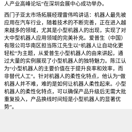
人产业高峰论坛
”
在深圳会展中心成功举办。
西门子亚太市场拓展经理雷伟鸣讲话：机器人最先被
应用在汽车行业，随着技术的不断完善，正在进入越
来越多的领域，尤其是小型机器人的出现，实现了对
大中型机器人应用领域的完美补充。爱普生（中国）
有限公司华南区担当陈江先生以
“
机器人让自动化更
轻松
”
为主题，从爱普生小型机器人的由来讲起，通
过大量的实例展现了小型机器人的独特魅力。陈江认
为
“
小型机器人的主要价值在于提升良率和效率，而
非替代人工
”
。针对机器人的柔性化特点，他认为
“
做
机器人并不难，难的是如何让机器人柔性起来。小型
机器人的柔性化特点，可以确保产品升级后无需大批
重复投入，产品换线时间短是小型机器人的显著优
势
”
。
更多精彩内容尽在：
http://robot.ofweek.com/2015-
03/ART-8321202-8440-28944936.html