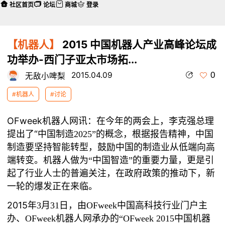
社区首页
论坛
商城
登录
【机器人】
2015 中国机器人产业高峰论坛成
功举办-西门子亚太市场拓...
0
2015.04.09
无敌小啤梨
#机器人
#讨论
OFweek机器人网讯：在今年的两会上，李克强总理
提出了“中国制造
2025
”的概念，根据报告精神，中国
制造要坚持智能转型，鼓励中国的制造业从低端向高
端转变。机器人做为“中国智造”的重要力量，更是引
起了行业人士的普遍关注，在政府政策的推动下，新
一轮的爆发正在来临。
2015
年
3
月
31
日，由
OFweek
中国高科技行业门户主
办、
OFweek
机器人网承办的
“OFweek 2015
中国机器