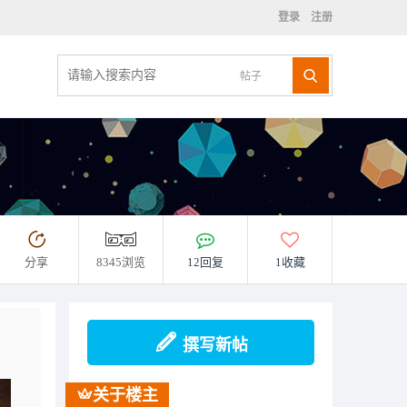
登录
注册
帖子
分享
8345浏览
12回复
1收藏
撰写新帖
关于楼主