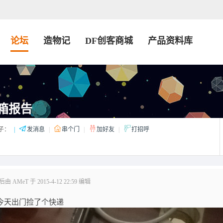
论坛
造物记
DF创客商城
产品资料库
箱报告
子：
|
发消息
|
串个门
|
加好友
|
打招呼
 AMeT 于 2015-4-12 22:59 编辑
乎今天出门捡了个快递