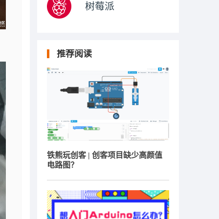
树莓派
推荐阅读
铁熊玩创客 | 创客项目缺少高颜值
电路图？