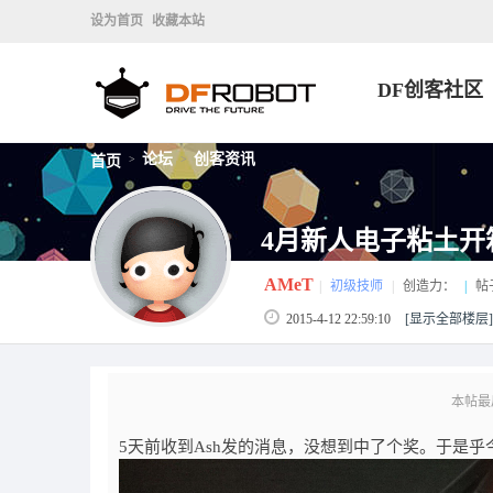
设为首页
收藏本站
DF创客社区
论坛
创客资讯
首页
>
>
4月新人电子粘土开
AMeT
|
初级技师
|
创造力：
|
帖
2015-4-12 22:59:10
[显示全部楼层]
本帖最后由
5天前收到Ash发的消息，没想到中了个奖。于是