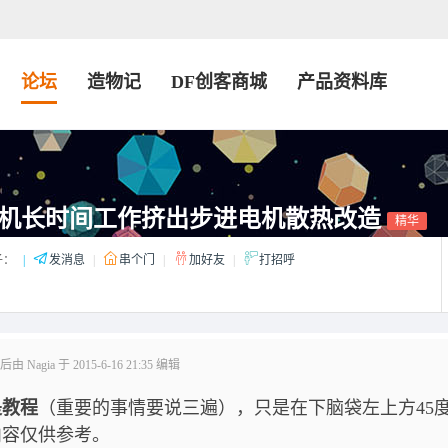
论坛
造物记
DF创客商城
产品资料库
d打印机长时间工作挤出步进电机散热改造
精华
子：
|
发消息
|
串个门
|
加好友
|
打招呼
 Nagia 于 2015-6-16 21:35 编辑
是教程
（重要的事情要说三遍），只是在下脑袋左上方45
内容仅供参考。