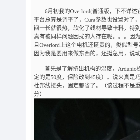
6月初我的Overlord(普通版，下不
平台总算是调平了，Cura参数也设置对
间一长就很热，软化了线材导致卡料，特
真有被同样问题困扰的人存在呢。。。因
且Overlord上这个电机还挺贵的，类似
因为我是要用来做东西的，还挺急用，说
首先是了解挤出机构的温度，Ardunio板
定的是50度，保险改到45度）。说来真
杜邦线接头，固定都省了。（该过程不是
分）