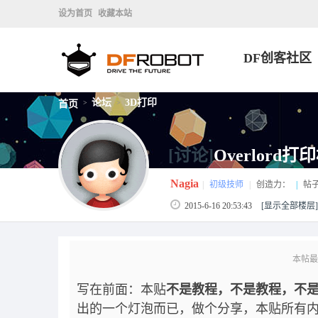
设为首页
收藏本站
DF创客社区
论坛
3D打印
首页
>
>
[讨论]
Overlor
Nagia
|
初级技师
|
创造力：
|
帖
2015-6-16 20:53:43
[显示全部楼层]
本帖最后由
写在前面：本贴
不是教程，不是教程，不
出的一个灯泡而已，做个分享，本贴所有