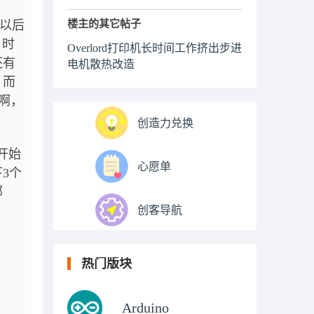
周以后
楼主的其它帖子
，时
Overlord打印机长时间工作挤出步进
还有
电机散热改造
，而
行啊，
创造力兑换
开始
心愿单
3个
部
创客导航
热门版块
Arduino