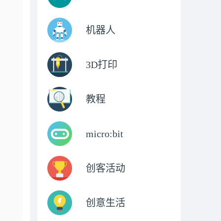
机器人
3D打印
教程
micro:bit
创客活动
创意生活