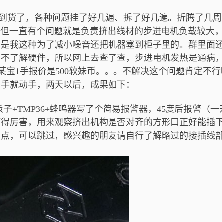
详述)到货了，各种问题挂了好几遍、拆了好几遍。折腾了几
了，但一直有个问题就是负责挤出线材的步进电机负载较大
别是我这种为了减小噪音还把机器塞到柜子里的。群里面
为不了解硬件，所以网上去查了查，步进电机发热是通病
型号某宝1手报价是500软妹币。。。不解决这个问题肯定不
动手就动手，两天以后，成果如下：
子+TMP36+蜂鸣器写了个简易报警器，45度后报警（一
是巧得厉害，用来观察挤出机构是否对齐的方形口正好能插下
重点，可以跳过，感兴趣的朋友请自行了解略过的接插线