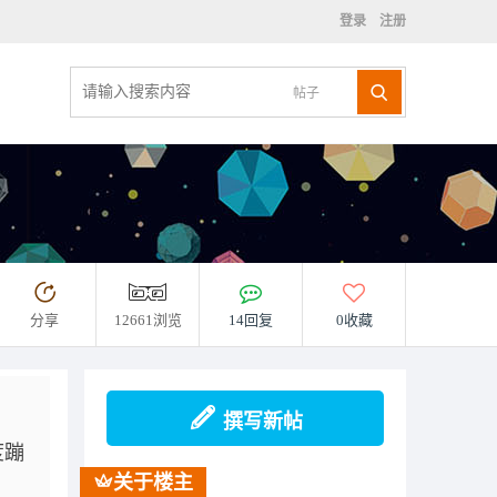
登录
注册
帖子
分享
12661浏览
14回复
0收藏
撰写新帖
度蹦
关于楼主