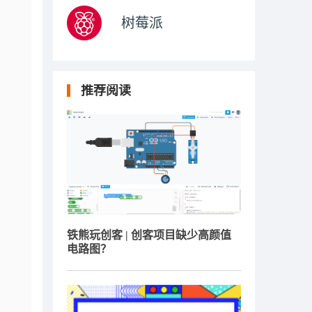
树莓派
推荐阅读
铁熊玩创客 | 创客项目缺少高颜值
电路图？