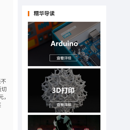
精华导读
怪不
板切
元，
笑