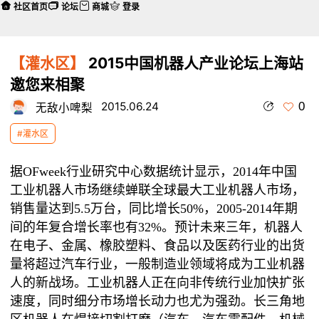
社区首页
论坛
商城
登录
【灌水区】
2015中国机器人产业论坛上海站
邀您来相聚
0
2015.06.24
无敌小啤梨
#灌水区
据
OFweek
行业研究中心数据统计显示，
2014
年中国
工业机器人市场继续蝉联全球最大工业机器人市场，
销售量达到
5.5
万台，同比增长
50%
，
2005-2014
年期
间的年复合增长率也有
32%
。预计未来三年，机器人
在电子、金属、橡胶塑料、食品以及医药行业的出货
量将超过汽车行业，一般制造业领域将成为工业机器
人的新战场。工业机器人正在向非传统行业加快扩张
速度，同时细分市场增长动力也尤为强劲。长三角地