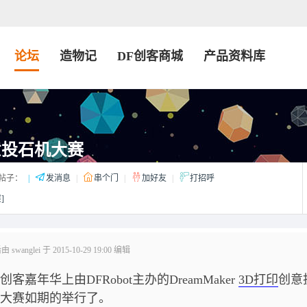
论坛
造物记
DF创客商城
产品资料库
意投石机大赛
帖子：
|
发消息
|
串个门
|
加好友
|
打招呼
]
wanglei 于 2015-10-29 19:00 编辑
创客嘉年华上由DFRobot主办的DreamMaker
3D打印
创意
大赛如期的举行了。