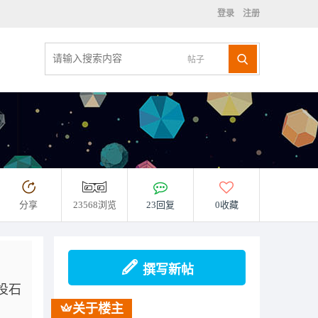
登录
注册
帖子
分享
23568浏览
23回复
0收藏
撰写新帖
投石
关于楼主