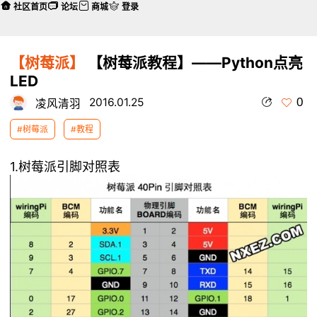
社区首页
论坛
商城
登录
【树莓派】
【树莓派教程】——Python点亮
LED
0
2016.01.25
凌风清羽
#树莓派
#教程
1.树莓派引脚对照表