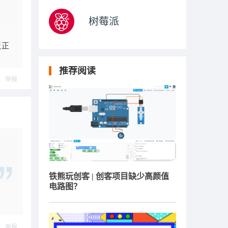
树莓派
反正
推荐阅读
举报
铁熊玩创客 | 创客项目缺少高颜值
电路图？
举报