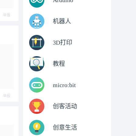
Arduino
举报
机器人
3D打印
教程
micro:bit
举报
创客活动
创意生活