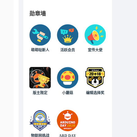
勋章墙
萌萌哒新人
活跃会员
宣传大使
版主限定
小蘑菇
编辑选择奖
物联网挑战
ARD DAY