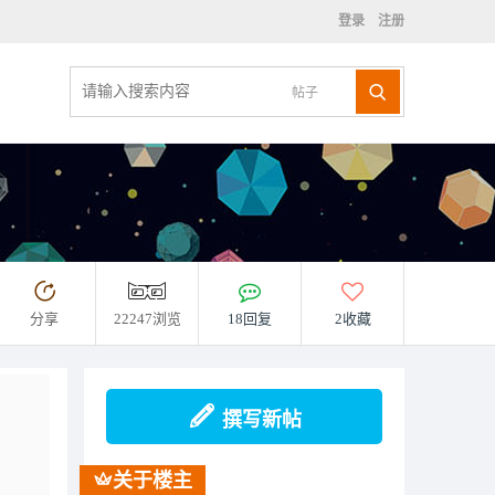
登录
注册
帖子
分享
22247浏览
18回复
2收藏
撰写新帖
关于楼主