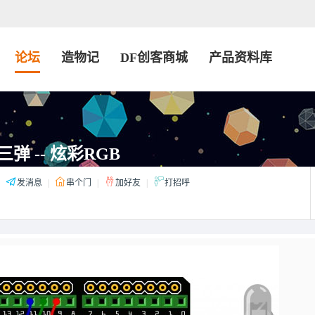
论坛
造物记
DF创客商城
产品资料库
三弹 -- 炫彩RGB
发消息
|
串个门
|
加好友
|
打招呼