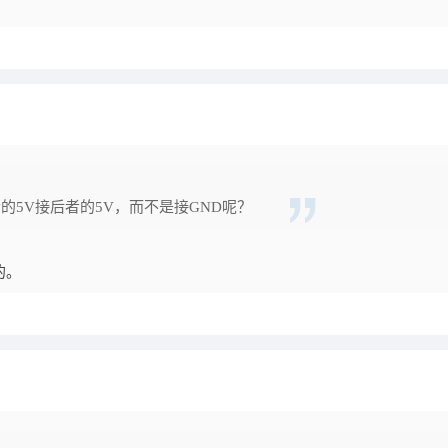
是前者的5V接后者的5V，而不是接GND呢？
的。