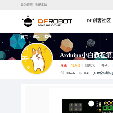
设为首页
收藏本站
DF创客社区
论坛
教程
首页
>
>
Arduino小白教程第
Ash
|
管理员
|
创造力：
|
帖子：
|
2014-1-15 16:38:41
[显示全部楼层]