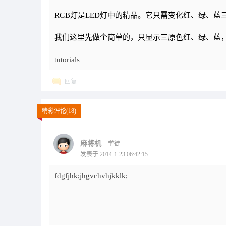
RGB灯是LED灯中的精品。它只需变化红、绿、
我们这里先做个简单的，只显示三原色红、绿、蓝
tutorials
回复
精彩评论(18)
麻将机
学徒
发表于 2014-1-23 06:42:15
fdgfjhk;jhgvchvhjkklk;