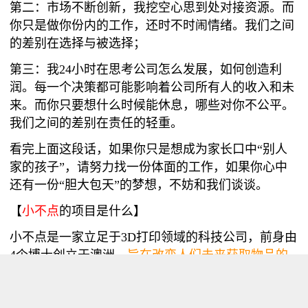
第二：市场不断创新，我挖空心思到处对接资源。而
你只是做你份内的工作，还时不时闹情绪。我们之间
的差别在选择与被选择；
第三：我24小时在思考公司怎么发展，如何创造利
润。每一个决策都可能影响着公司所有人的收入和未
来。而你只要想什么时候能休息，哪些对你不公平。
我们之间的差别在责任的轻重。
看完上面这段话，如果你只是想成为家长口中“别人
家的孩子”，请努力找一份体面的工作，如果你心中
还有一份“胆大包天”的梦想，不妨和我们谈谈。
【
小不点
的项目是什么】
小不点是一家立足于3D打印领域的科技公司，前身由
4个博士创立于澳洲，
旨在改变人们未来获取物品的
方式
。在获得国家政府专项资金支持后，选择了归国
发展。目前项目主要的职责是通过自身平台，连接全