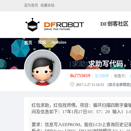
设为首页
收藏本站
DF创客社区
论坛
Arduino
首页
>
>
[求助]
求助写代码，
lh2755019
|
见习技师
|
创造力：
|
2017-1-27 11:14:33
[显示全部楼层]
红包求助，红包找师傅。项目：循环扫描四数字量输
间及信息如下：17年1月27日10：57：20 输入1 1
要求：信息写入EEPROM，能在LCD上查询历史记