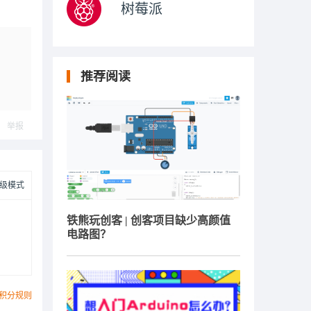
树莓派
推荐阅读
举报
级模式
铁熊玩创客 | 创客项目缺少高颜值
电路图？
积分规则