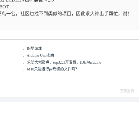
602 LCD显示器扩展板 V2.0
BOT
菜鸟一名，社区也找不到类似的项目，因此求大神出手帮忙，谢！
.
．
跑酷游戏
．
Arduino Uno求助
．
求助大佬指点，esp32c3开发板，IDE为arduino
．
M10只能运行py后缀的文件吗？
使用道具