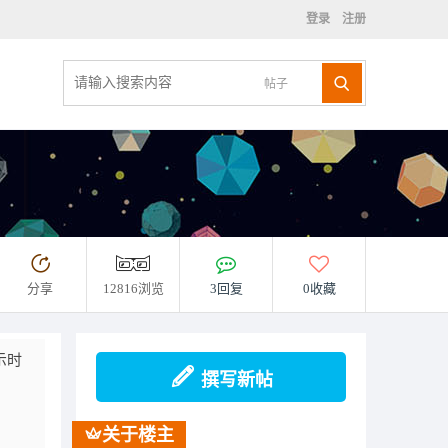
登录
注册
帖子
分享
12816浏览
3回复
0收藏
示时
撰写新帖
关于楼主