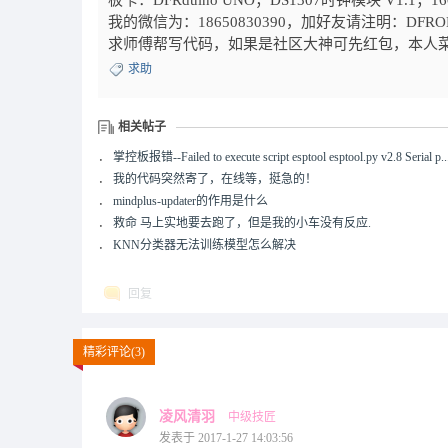
板卡：DFRduino UNO；
DS1307时钟模块 V1.1
；
1
我的微信为：18650830390，加好友请注明：DFRO
求师傅帮写代码，如果是社区大神可先红包，本人
求助
相关帖子
．
掌控板报错--Failed to execute script esptool esptool.py v2.8 Serial p..
．
我的代码突然寄了，在线等，挺急的！
．
mindplus-updater的作用是什么
．
救命 马上实地要去跑了，但是我的小车没有反应.
．
KNN分类器无法训练模型怎么解决
回复
精彩评论(3)
凌风清羽
中级技匠
发表于 2017-1-27 14:03:56