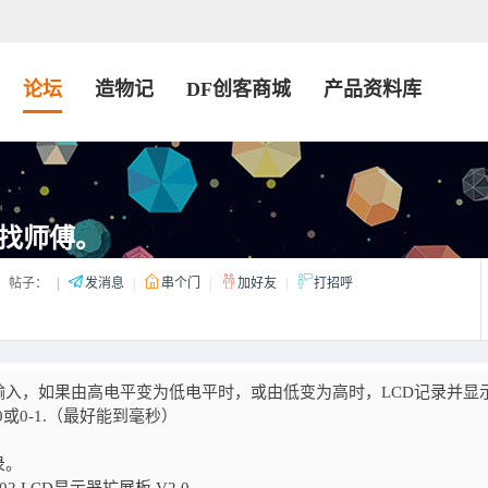
论坛
造物记
DF创客商城
产品资料库
找师傅。
帖子：
|
发消息
|
串个门
|
加好友
|
打招呼
入，如果由高电平变为低电平时，或由低变为高时，LCD记录并显
-0或0-1.（最好能到毫秒）
录。