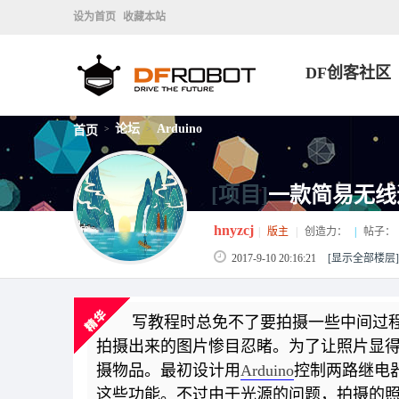
设为首页
收藏本站
DF创客社区
论坛
Arduino
首页
>
>
[项目]
一款简易无线
hnyzcj
|
版主
|
创造力：
|
帖子：
2017-9-10 20:16:21
[显示全部楼层]
写教程时总免不了要拍摄一些中间过程
拍摄出来的图片惨目忍睹。为了让照片显
摄物品。最初设计用
Arduino
控制两路继电
这些功能。不过由于光源的问题，拍摄的照