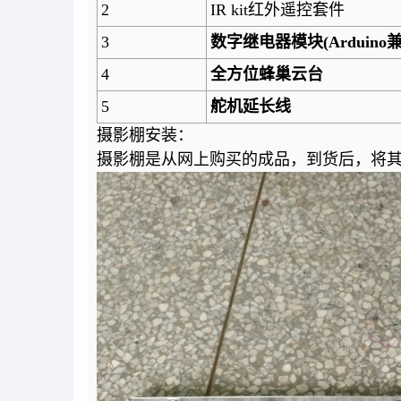
2
IR kit红外遥控套件
3
数字继电器模块
(Arduino
4
全方位蜂巢云台
5
舵机延长线
摄影棚安装：
摄影棚是从网上购买的成品，到货后，将