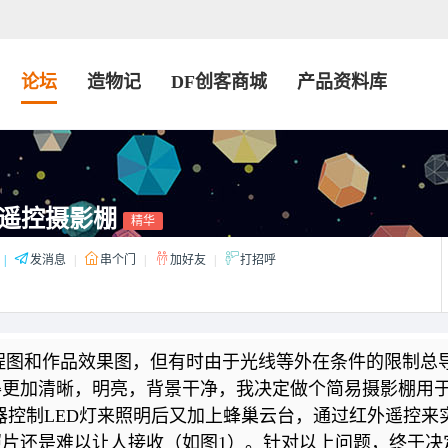
论坛
造物记
DF创客商城
产品资料库
遥控摄影棚
精华
|
发消息
|
串个门
|
加好友
|
打招呼
图和作品效果图，但有时由于光线等外在条件的限制总
得更加清晰，明亮，背景干净，我决定做个简易摄影棚用
器控制LED灯来照明后又加上蜂巢云台，通过红外遥控来
片还是难以让人接收（如图1）。针对以上问题，终于决