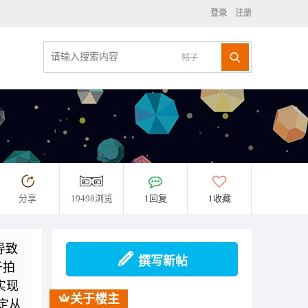
登录
注册
帖子
分享
19498浏览
1回复
1收藏
导致
撰写新帖
于拍
实现
关于楼主
定从