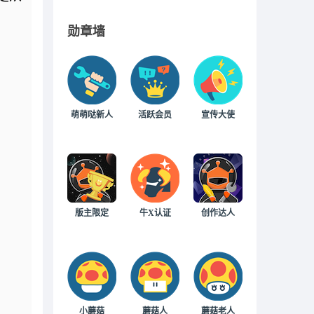
勋章墙
萌萌哒新人
活跃会员
宣传大使
版主限定
牛X认证
创作达人
小蘑菇
蘑菇人
蘑菇老人