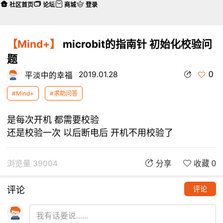
社区首页
论坛
商城
登录
【Mind+】
microbit的指南针 初始化校验问
题
0
2019.01.28
平淡中的幸福
#Mind+
#求助问答
是每次开机 都需要校验
还是校验一次 以后断电后 开机不用校验了
浏览量 39004
分享
收藏 0
评论
评论