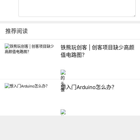
推荐阅读
铁熊玩创客 | 创客项目缺少高颜
值电路图？
想入门Arduino怎么办？
【掌控】mPython编程与教学
软件平台汇总