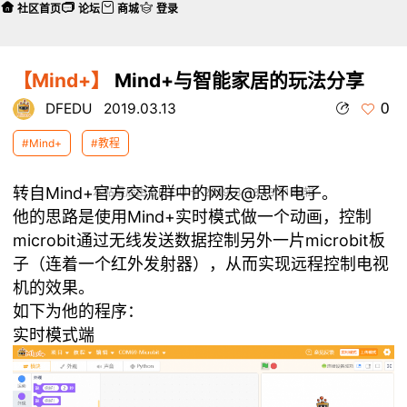
社区首页
论坛
商城
登录
【Mind+】
Mind+与智能家居的玩法分享
0
DFEDU
2019.03.13
#Mind+
#教程
转自Mind+官方交流群中的网友@思怀电子。
本帖最后由 DFEDU 于 2019-3-13 13:51 编辑
他的思路是使用Mind+实时模式做一个动画，控制
microbit通过无线发送数据控制另外一片microbit板
子（连着一个红外发射器），从而实现远程控制电视
机的效果。
如下为他的程序：
实时模式端