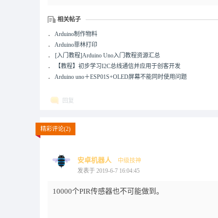
相关帖子
．
Arduino制作物料
．
Arduino菲林打印
．
[入门教程]Arduino Uno入门教程资源汇总
．
【教程】初步学习I2C总线通信并应用于创客开发
．
Arduino uno＋ESP01S+OLED屏幕不能同时使用问题
回复
精彩评论(2)
安卓机器人
中级技神
发表于 2019-6-7 16:04:45
10000个PIR传感器也不可能做到。