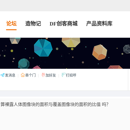
论坛
造物记
DF创客商城
产品资料库
发消息
|
串个门
|
加好友
|
打招呼
计算裸露人体图像块的面积与覆盖图像块的面积的比值 吗？