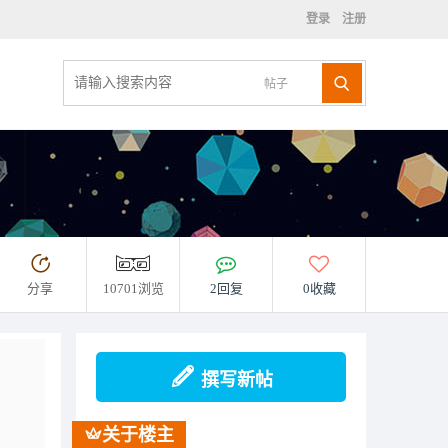
登录
注册
帖子
分享
10701浏览
2回复
0收藏
撰写新帖
关于楼主