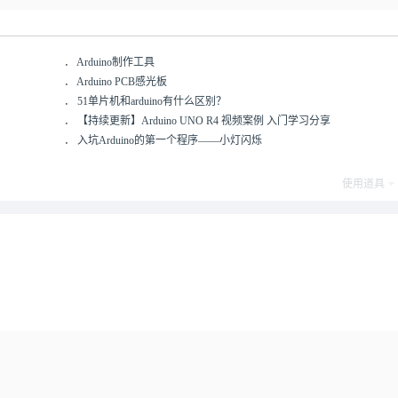
．
Arduino制作工具
．
Arduino PCB感光板
．
51单片机和arduino有什么区别？
．
【持续更新】Arduino UNO R4 视频案例 入门学习分享
．
入坑Arduino的第一个程序——小灯闪烁
使用道具