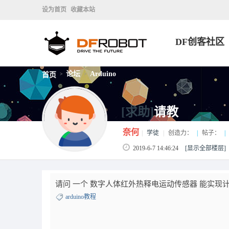
设为首页
收藏本站
DF创客社区
论坛
Arduino
首页
>
>
[求助]
请教
奈何
|
学徒
|
创造力：
|
帖子：
|
2019-6-7 14:46:24
[显示全部楼层]
请问 一个 数字人体红外热释电运动传感器 能实现
arduino教程