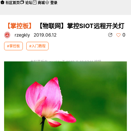
社区首页
论坛
商城
登录
【掌控板】
【物联网】掌控SIOT远程开关灯
0
rzegkly
2019.06.12
#掌控板
#入门教程
本帖最后由 rzegkly 于 2019-9-19 07:11 编辑