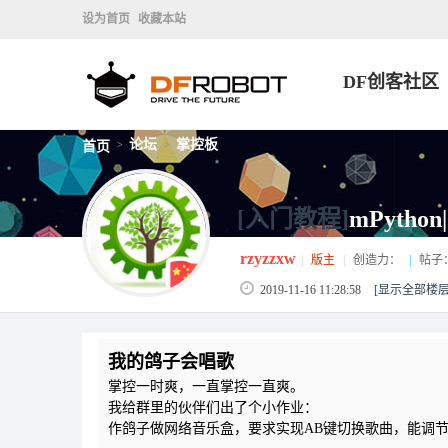
设为首页
收藏本站
DF创客社区
论坛
掌控板
首页
>
>
[入门教程]
mPyth
rzyzzxw
|
版主
|
创造力：
|
帖子
2019-11-16 11:28:58
[显示全部楼层
我的鸽子会唱歌
掌控一时爽，一直掌控一直爽。
我给群里的伙伴们出了个小作业：
作鸽子做网络音乐盒，要求实现AB键切换歌曲，能调