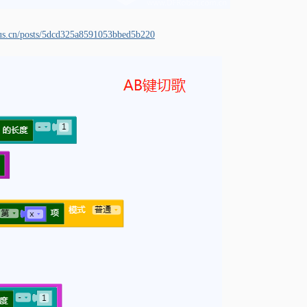
lus.cn/posts/5dcd325a8591053bbed5b220