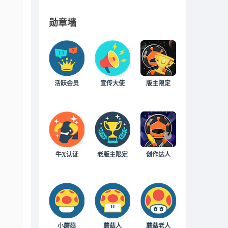
勋章墙
活跃会员
宣传大使
版主限定
牛X认证
老版主限定
创作达人
小蘑菇
蘑菇人
蘑菇老人