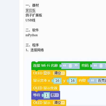
一、器材
掌控板
鸽子扩展板
USB线
二、软件
mPython
三、程序
1、连接网络