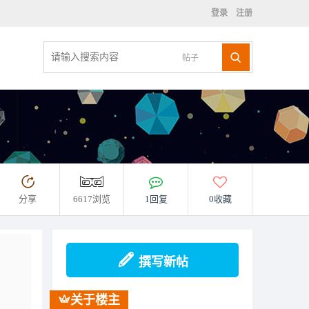
登录
注册
帖子
分享
6617浏览
1回复
0收藏
撰写新帖
关于楼主