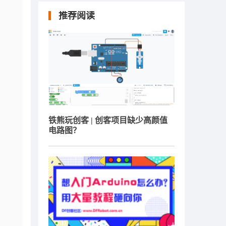
推荐阅读
铁熊玩创客 | 创客项目缺少高颜值
电路图？