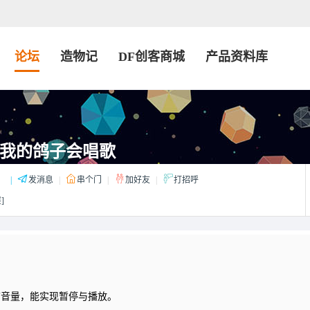
论坛
造物记
DF创客商城
产品资料库
on|我的鸽子会唱歌
：
|
发消息
|
串个门
|
加好友
|
打招呼
]
节音量，能实现暂停与播放。