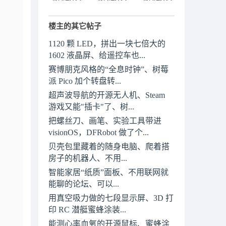
楼主的其它帖子
1120 颗 LED，拼出一块七倍大的
1602 液晶屏、给遥控车也...
赛博朋克风格的“全息时钟”、树莓
派 Pico 加个转盘转...
超声波导航的开源无人机、Steam
游戏又能"插卡"了、树...
把螺丝刀、画笔、实验工具带进
visionOS，DFRobot 做了个...
贝壳包里藏着的随身电脑、爬着搭
房子的机器人、不用...
智能家居“纸质”面板、不用联网就
能聊的论坛、可以...
用真空吸力做的七段显示屏、3D 打
印 RC 潜艇蜜蜂涂装...
能测心率血氧的开源鼠标、蜜蜂涂