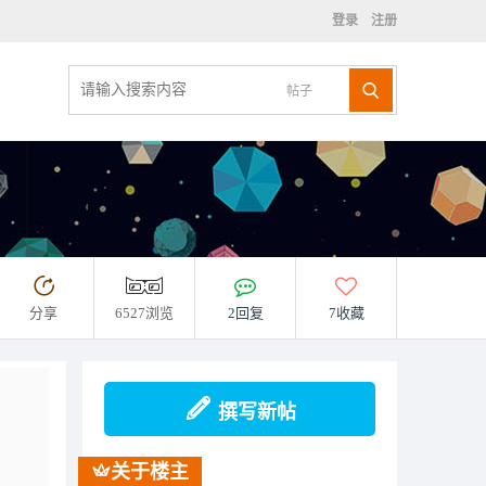
登录
注册
帖子
分享
6527浏览
2回复
7收藏
撰写新帖
关于楼主