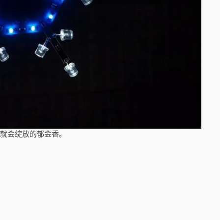
一碰就会绽放的郁金香。