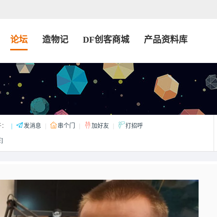
论坛
造物记
DF创客商城
产品资料库
子：
|
发消息
|
串个门
|
加好友
|
打招呼
]