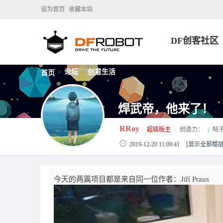
设为首页
收藏本站
DF创客社区
论坛
创意生活
首页
>
>
焊武帝，他来了！
RRoy
|
超级版主
|
创造力：
|
帖
2019-12-20 11:09:41
[显示全部楼层
今天的两篇项目都是来自同一位作者：Jiří Praus