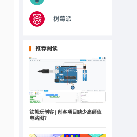
树莓派
推荐阅读
铁熊玩创客 | 创客项目缺少高颜值
电路图？