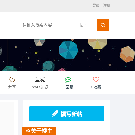
登录
注册
帖子
分享
5543浏览
1回复
0收藏
撰写新帖
关于楼主