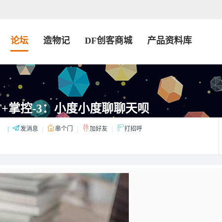
论坛
造物记
DF创客商城
产品资料库
IOT+掌控-3：小度小度聊聊天呗
：
|
发消息
|
串个门
|
加好友
|
打招呼