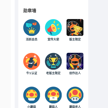
勋章墙
活跃会员
宣传大使
版主限定
牛X认证
老版主限定
创作达人
。
小蘑菇
蘑菇人
蘑菇老人