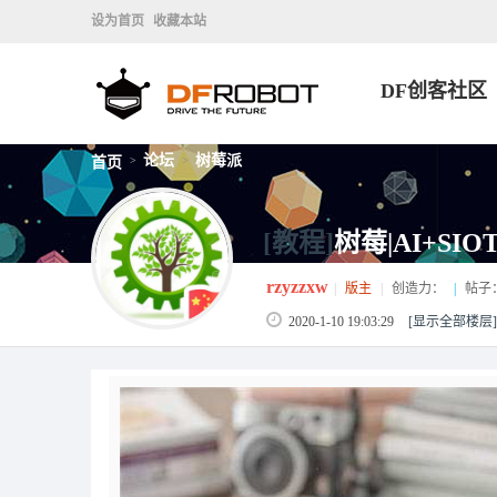
设为首页
收藏本站
DF创客社区
论坛
树莓派
首页
>
>
[教程]
树莓|AI+S
rzyzzxw
|
版主
|
创造力：
|
帖子
2020-1-10 19:03:29
[显示全部楼层]