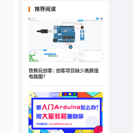
推荐阅读
铁熊玩创客 | 创客项目缺少高颜值
电路图？