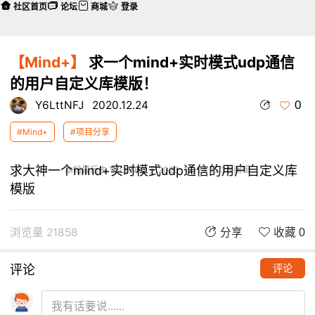
社区首页
论坛
商城
登录
【Mind+】
求一个mind+实时模式udp通信
的用户自定义库模版！
0
Y6LttNFJ
2020.12.24
#Mind+
#项目分享
求大神一个mind+实时模式udp通信的用户自定义库
本帖最后由 Y6LttNFJ 于 2020-12-24 15:36 编辑
模版
浏览量 21858
分享
收藏 0
评论
评论