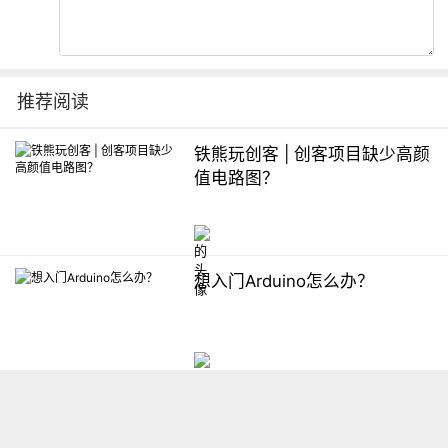
推荐阅读
铁熊玩创客 | 创客项目缺少高颜
值电路图？
想入门Arduino怎么办？
【掌控】mPython编程与教学
软件平台汇总