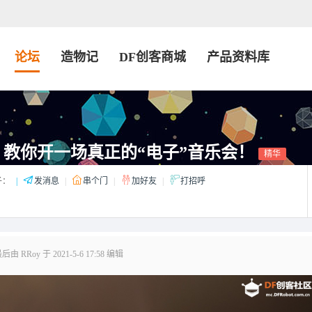
论坛
造物记
DF创客商城
产品资料库
教你开一场真正的“电子”音乐会！
精华
子：
|
发消息
|
串个门
|
加好友
|
打招呼
由 RRoy 于 2021-5-6 17:58 编辑