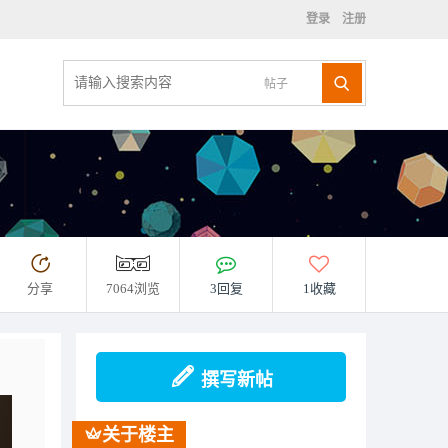
登录
注册
帖子
分享
7064浏览
3回复
1收藏
撰写新帖
关于楼主