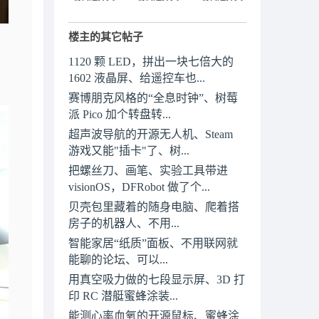
楼主的其它帖子
1120 颗 LED，拼出一块七倍大的
1602 液晶屏、给遥控车也...
赛博朋克风格的“全息时钟”、树莓
派 Pico 加个转盘转...
超声波导航的开源无人机、Steam
游戏又能"插卡"了、树...
把螺丝刀、画笔、实验工具带进
visionOS，DFRobot 做了个...
贝壳包里藏着的随身电脑、爬着搭
房子的机器人、不用...
智能家居“纸质”面板、不用联网就
能聊的论坛、可以...
用真空吸力做的七段显示屏、3D 打
印 RC 潜艇蜜蜂涂装...
能测心率血氧的开源鼠标、蜜蜂涂