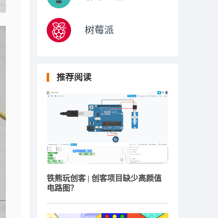
树莓派
推荐阅读
铁熊玩创客 | 创客项目缺少高颜值
电路图？