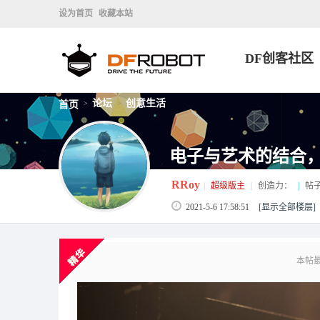
设为首页
收藏本站
DF创客社区
论坛
创意生活
首页
>
>
电子与艺术的结合，
RRoy
|
超级版主
|
创造力：
|
帖
2021-5-6 17:58:51
[显示全部楼层]
本帖最后