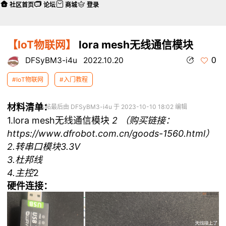
社区首页
论坛
商城
登录
【IoT物联网】
lora mesh无线通信模块
0
DFSyBM3-i4u
2022.10.20
#IoT物联网
#入门教程
材料清单：
本帖最后由 DFSyBM3-i4u 于 2023-10-10 18:02 编辑
1.lora mesh无线通信模块
2 （购买链接：
https://www.dfrobot.com.cn/goods-1560.html
）
2.转串口模块3.3V
3.杜邦线
4.主控
2
硬件连接：