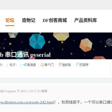
论坛
造物记
DF创客商城
产品资料库
b 串口通讯 pyserial
力：
|
帖子：
|
发消息
|
串个门
|
加好友
|
打招呼
orgotten 于 2023-7-10 17:35 编辑
ww.dfrobot.com.cn/goods-242.html
），杜邦线若干，一个可以串口通