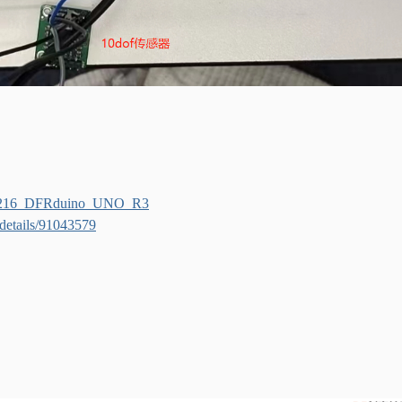
FR0216_DFRduino_UNO_R3
e/details/91043579