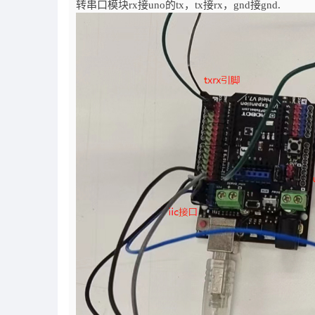
转串口模块rx接uno的tx，tx接rx，gnd接gnd.