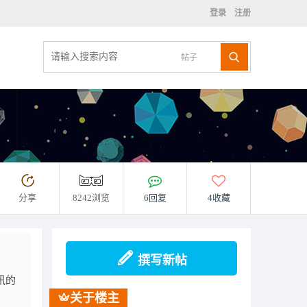
登录
注册
帖子
分享
8242浏览
6回复
4收藏
撰写新帖
讯的
关于楼主