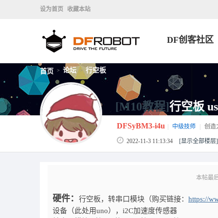
设为首页
收藏本站
DF创客社区
论坛
行空板
首页
>
>
[M10教程]
行空板 us
DFSyBM3-i4u
|
中级技师
|
创造
2022-11-3 11:13:34
[显示全部楼层]
本帖最后由 F
硬件：
行空板，转串口模块（购买链接：
https://w
设备（此处用uno），i2C加速度传感器