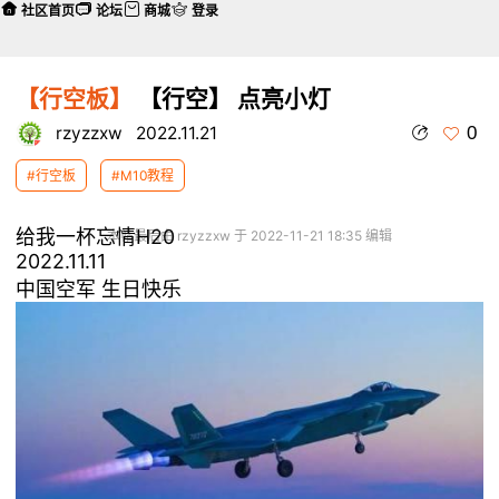
社区首页
论坛
商城
登录
【行空板】
【行空】 点亮小灯
0
rzyzzxw
2022.11.21
#行空板
#M10教程
给我一杯忘情H20
本帖最后由 rzyzzxw 于 2022-11-21 18:35 编辑
2022.11.11
中国空军 生日快乐