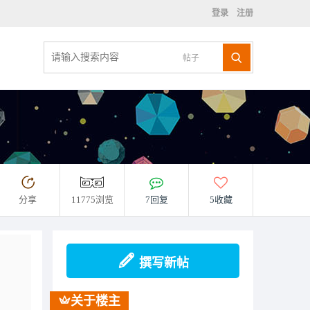
登录
注册
帖子
分享
11775浏览
7回复
5收藏
撰写新帖
关于楼主