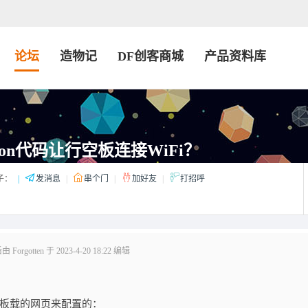
论坛
造物记
DF创客商城
产品资料库
hon代码让行空板连接WiFi？
子：
|
发消息
|
串个门
|
加好友
|
打招呼
orgotten 于 2023-4-20 18:22 编辑
问板载的网页来配置的：