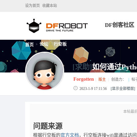
设为首页
收藏本站
DF创客社区
论坛
行空板
首页
>
>
[求助]
如何通过Pyt
Forgotten
|
版主
|
创造力：
|
帖
2023-1-9 17:11:56
[显示全部楼层]
本帖最后由 F
问题来源
根据行空板的
官方文档
，行空板连接wifi是通过访