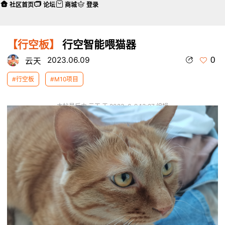
社区首页
论坛
商城
登录
【行空板】
行空智能喂猫器
0
2023.06.09
云天
#行空板
#M10项目
本帖最后由 云天 于 2023-6-9 13:27 编辑