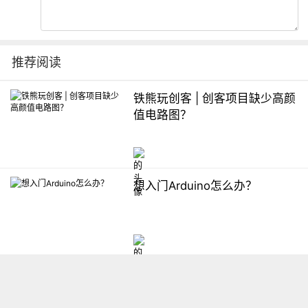
推荐阅读
铁熊玩创客 | 创客项目缺少高颜
值电路图？
想入门Arduino怎么办？
【掌控】mPython编程与教学
软件平台汇总