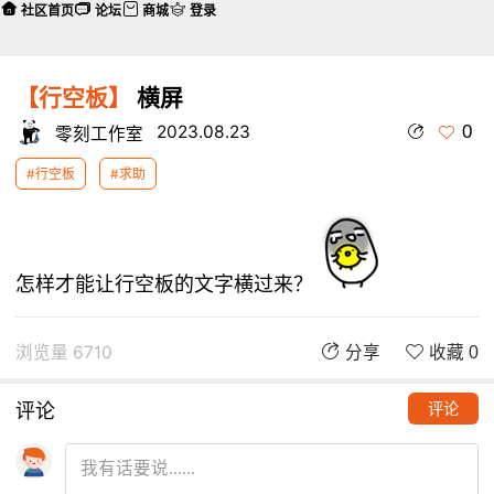
社区首页
论坛
商城
登录
【行空板】
横屏
0
2023.08.23
零刻工作室
#行空板
#求助
怎样才能让行空板的文字横过来？
浏览量 6710
分享
收藏 0
评论
评论