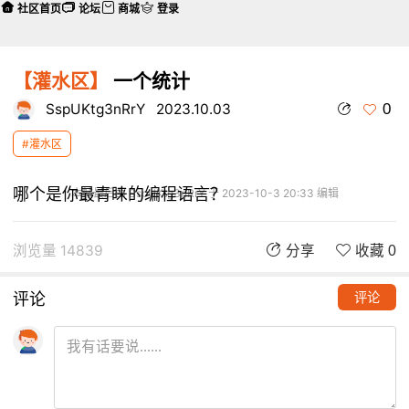
社区首页
论坛
商城
登录
【灌水区】
一个统计
0
SspUKtg3nRrY
2023.10.03
#灌水区
哪个是你最青睐的编程语言？
本帖最后由 SspUKtg3nRrY 于 2023-10-3 20:33 编辑
浏览量 14839
分享
收藏 0
评论
评论