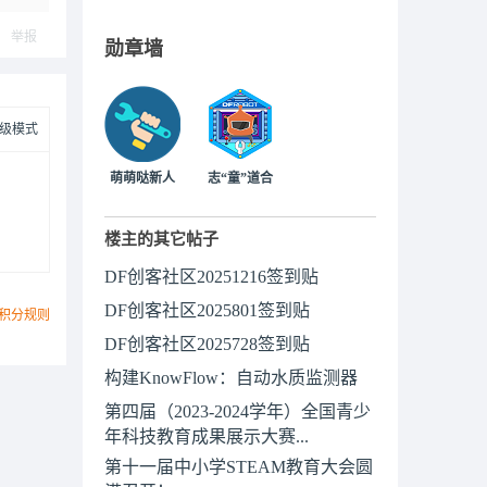
ply
举报
勋章墙
级模式
萌萌哒新人
志“童”道合
楼主的其它帖子
DF创客社区20251216签到贴
DF创客社区2025801签到贴
积分规则
DF创客社区2025728签到贴
构建KnowFlow：自动水质监测器
第四届（2023-2024学年）全国青少
年科技教育成果展示大赛...
第十一届中小学STEAM教育大会圆