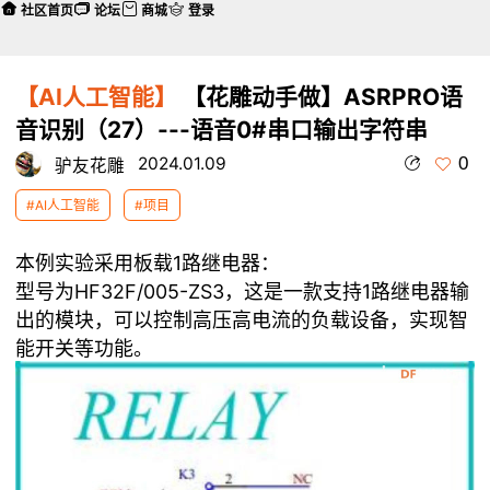
社区首页
论坛
商城
登录
【AI人工智能】
【花雕动手做】ASRPRO语
音识别（27）---语音0#串口输出字符串
0
2024.01.09
驴友花雕
#AI人工智能
#项目
本例实验采用板载1路继电器：
型号为HF32F/005-ZS3，这是一款支持1路继电器输
出的模块，可以控制高压高电流的负载设备，实现智
能开关等功能。